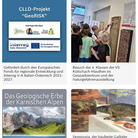
Gefördert durch den Europäischen
Besuch der 4. Klassen der VS
Fonds für regionale Entwicklung und
Kötschach-Mauthen im
Interreg V-A Italien-Österreich 2021-
Geoparkzentrum und der
2027.
Naturgefahrenausstellung
Seymouria, der häufigste Gailtaler