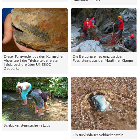
Dieser Farnwedel aus den Karnischen
Die Bergung eines einzigartigen
Alpen ziert die Titelseite der ersten
Fossilsteins aus der Mauthner Klamm
Infobroschüre über UNESCO
Geoparks
Schlackensteinsuche in Laas
Ein türkisblauer Schlackenstein