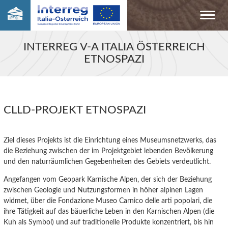
INTERREG V-A ITALIA ÖSTERREICH
ETNOSPAZI
CLLD-PROJEKT ETNOSPAZI
Ziel dieses Projekts ist die Einrichtung eines Museumsnetzwerks, das
die
Beziehung zwischen der im Projektgebiet lebenden Bevölkerung
und den naturräumlichen Gegebenheiten des
Gebiet
s verdeutlicht.
Angefangen vom Geopark Karnische Alpen, der sich der Beziehung
zwischen Geologie
und
Nutzungs
formen
in höher alpinen
Lagen
widmet, über die Fondazione Museo Carnico delle arti popolari, die
ihre Tätigkeit auf das bäuerliche Leben in den Karnischen Alpen (die
Kuh als Symbol) und auf traditionelle Produkte
konzentriert,
bis
hin