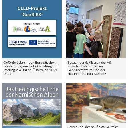
Gefördert durch den Europäischen
Besuch der 4. Klassen der VS
Fonds für regionale Entwicklung und
Kötschach-Mauthen im
Interreg V-A Italien-Österreich 2021-
Geoparkzentrum und der
2027.
Naturgefahrenausstellung
Seymouria, der häufigste Gailtaler