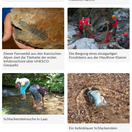
Dieser Farnwedel aus den Karnischen
Die Bergung eines einzigartigen
Alpen ziert die Titelseite der ersten
Fossilsteins aus der Mauthner Klamm
Infobroschüre über UNESCO
Geoparks
Schlackensteinsuche in Laas
Ein türkisblauer Schlackenstein