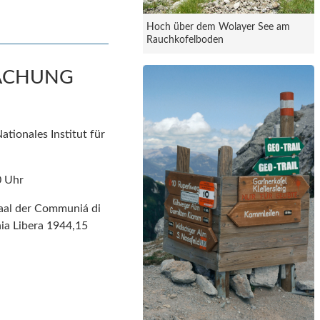
Hoch über dem Wolayer See am
Rauchkofelboden
WACHUNG
ationales Institut für
0 Uhr
aal der Communiá di
nia Libera 1944,15