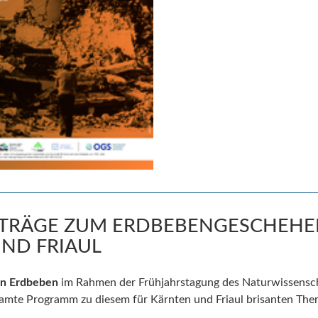
ORTRÄGE ZUM ERDBEBENGESCHEHE
ND FRIAUL
en E
rdbeb
en
im Rahmen der Frühjahrstagung des Naturwissenscha
samte Programm zu diesem für Kärnten und Friaul brisanten The