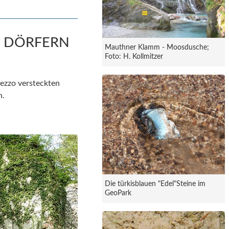
N DÖRFERN
Mauthner Klamm - Moosdusche;
Foto: H. Kollmitzer
mezzo versteckten
n.
Die türkisblauen "Edel"Steine im
GeoPark