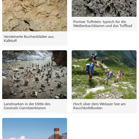
Poröser Tuffstein: typisch für die
Weißenbachklamm und das Tuffbad
Versteinerte Buchenblätter aus
Kalktuff
Landmarken in der Mitte des
Hoch über dem Wolayer See am
Geotrails Garnitzenklamm
Rauchkofelboden