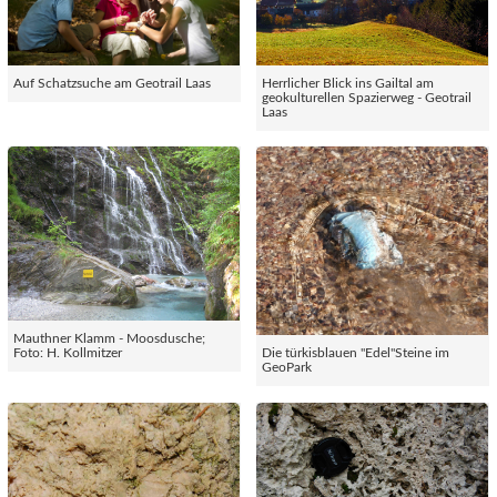
Auf Schatzsuche am Geotrail Laas
Herrlicher Blick ins Gailtal am
geokulturellen Spazierweg - Geotrail
Laas
Mauthner Klamm - Moosdusche;
Foto: H. Kollmitzer
Die türkisblauen "Edel"Steine im
GeoPark