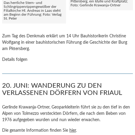
Pittersberg, ein Idylle und Kraftplatz;
Das herrliche Stern- und
Foto: Gerlinde Krawanja-Ortner
Schlingrippenrippengewölber der
Filialkirche Hl. Andreas in Laas steht
am Beginn der Führung; Foto: Verlag
St. Peter
Zum Tag des Denkmals erklärt um 14 Uhr Bauhistorikerin Christine
Wolfgang in einer bauhistorischen Führung die Geschichte der Burg
am Pittersberg.
Details folgen
20. JUNI: WANDERUNG ZU DEN
VERLASSENEN DÖRFERN VON FRIAUL
Gerlinde Krawanja-Ortner, Geoparkleiterin führt sie zu den tief in den
Alpen von Tolmezzo versteckten Dörfern, die nach dem Beben von
1976 aufgegeben wurden und nun wieder erwachen.
Die gesamte Information finden Sie
hier
.