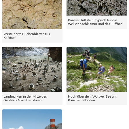
Poröser Tuffstein: typisch für die
Weißenbachklamm und das Tuffbad
Versteinerte Buchenblätter aus
Kalktuff
Landmarken in der Mitte des
Hoch über dem Wolayer See am
Geotrails Garnitzenklamm
Rauchkofelboden