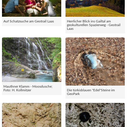
Auf Schatzsuche am Geotrail Laas
Herrlicher Blick ins Gailtal am
geokulturellen Spazierweg - Geotrail
Laas
Mauthner Klamm - Moosdusche;
Foto: H. Kollmitzer
Die türkisblauen "Edel"Steine im
GeoPark