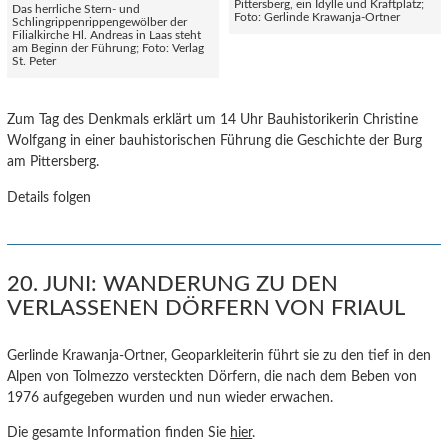
Pittersberg, ein Idylle und Kraftplatz;
Das herrliche Stern- und
Foto: Gerlinde Krawanja-Ortner
Schlingrippenrippengewölber der
Filialkirche Hl. Andreas in Laas steht
am Beginn der Führung; Foto: Verlag
St. Peter
Zum Tag des Denkmals erklärt um 14 Uhr Bauhistorikerin Christine
Wolfgang in einer bauhistorischen Führung die Geschichte der Burg
am Pittersberg.
Details folgen
20. JUNI: WANDERUNG ZU DEN
VERLASSENEN DÖRFERN VON FRIAUL
Gerlinde Krawanja-Ortner, Geoparkleiterin führt sie zu den tief in den
Alpen von Tolmezzo versteckten Dörfern, die nach dem Beben von
1976 aufgegeben wurden und nun wieder erwachen.
Die gesamte Information finden Sie
hier
.