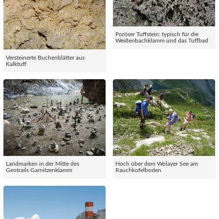
Poröser Tuffstein: typisch für die
Weißenbachklamm und das Tuffbad
Versteinerte Buchenblätter aus
Kalktuff
Landmarken in der Mitte des
Hoch über dem Wolayer See am
Geotrails Garnitzenklamm
Rauchkofelboden