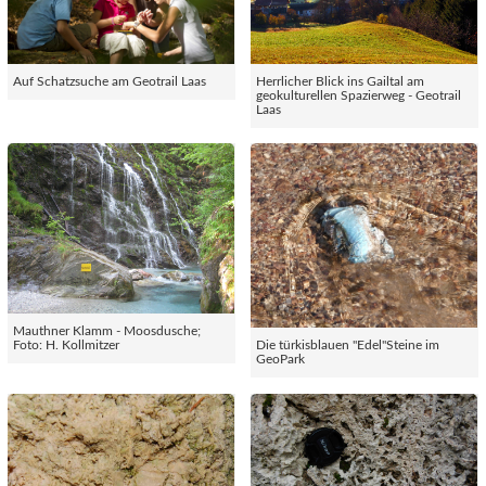
Auf Schatzsuche am Geotrail Laas
Herrlicher Blick ins Gailtal am
geokulturellen Spazierweg - Geotrail
Laas
Mauthner Klamm - Moosdusche;
Foto: H. Kollmitzer
Die türkisblauen "Edel"Steine im
GeoPark