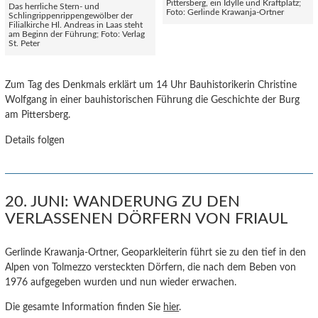
Pittersberg, ein Idylle und Kraftplatz;
Das herrliche Stern- und
Foto: Gerlinde Krawanja-Ortner
Schlingrippenrippengewölber der
Filialkirche Hl. Andreas in Laas steht
am Beginn der Führung; Foto: Verlag
St. Peter
Zum Tag des Denkmals erklärt um 14 Uhr Bauhistorikerin Christine
Wolfgang in einer bauhistorischen Führung die Geschichte der Burg
am Pittersberg.
Details folgen
20. JUNI: WANDERUNG ZU DEN
VERLASSENEN DÖRFERN VON FRIAUL
Gerlinde Krawanja-Ortner, Geoparkleiterin führt sie zu den tief in den
Alpen von Tolmezzo versteckten Dörfern, die nach dem Beben von
1976 aufgegeben wurden und nun wieder erwachen.
Die gesamte Information finden Sie
hier
.