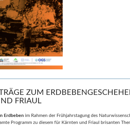
ORTRÄGE ZUM ERDBEBENGESCHEHE
ND FRIAUL
en E
rdbeb
en
im Rahmen der Frühjahrstagung des Naturwissenscha
samte Programm zu diesem für Kärnten und Friaul brisanten The