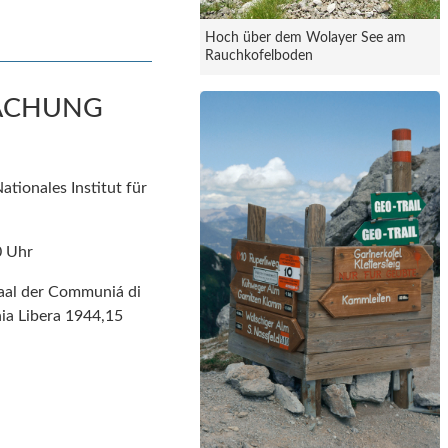
Hoch über dem Wolayer See am
Rauchkofelboden
WACHUNG
ationales Institut für
0 Uhr
aal der Communiá di
nia Libera 1944,15