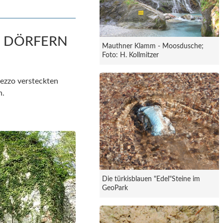
N DÖRFERN
Mauthner Klamm - Moosdusche;
Foto: H. Kollmitzer
mezzo versteckten
n.
Die türkisblauen "Edel"Steine im
GeoPark