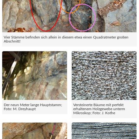
Vier Stämme befinden sich allein in diesem etwa einen Quadratmeter großen
Abschnitt!
Der neun Meter lange Hauptstamm;
Versteinerte Bäume mit perfekt
Foto: M. Dreyhaupt
erhaltenem Holzgewebe unterm
Mikroskop; Foto: J. Kothe