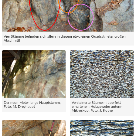
Vier Stämme befinden sich allein in diesem etwa einen Quadratmeter großen
Abschnitt!
Der neun Meter lange Hauptstamm;
Versteinerte Bäume mit perfekt
Foto: M. Dreyhaupt
erhaltenem Holzgewebe unterm
Mikroskop; Foto: J. Kothe