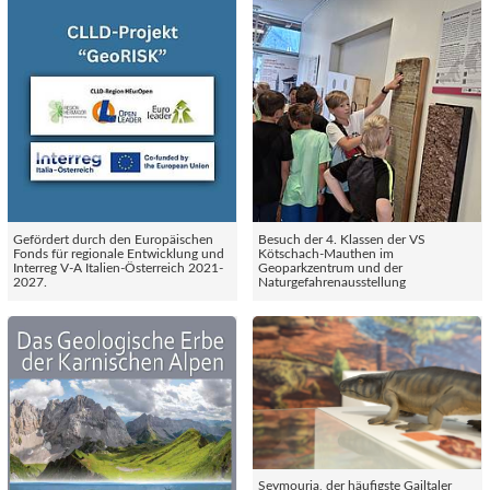
Gefördert durch den Europäischen
Besuch der 4. Klassen der VS
Fonds für regionale Entwicklung und
Kötschach-Mauthen im
Interreg V-A Italien-Österreich 2021-
Geoparkzentrum und der
2027.
Naturgefahrenausstellung
Seymouria, der häufigste Gailtaler