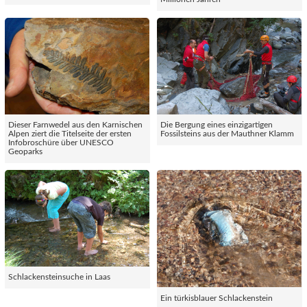
Dieser Farnwedel aus den Karnischen
Die Bergung eines einzigartigen
Alpen ziert die Titelseite der ersten
Fossilsteins aus der Mauthner Klamm
Infobroschüre über UNESCO
Geoparks
Schlackensteinsuche in Laas
Ein türkisblauer Schlackenstein