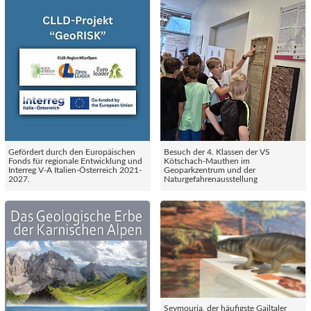
Gefördert durch den Europäischen
Besuch der 4. Klassen der VS
Fonds für regionale Entwicklung und
Kötschach-Mauthen im
Interreg V-A Italien-Österreich 2021-
Geoparkzentrum und der
2027.
Naturgefahrenausstellung
Seymouria, der häufigste Gailtaler