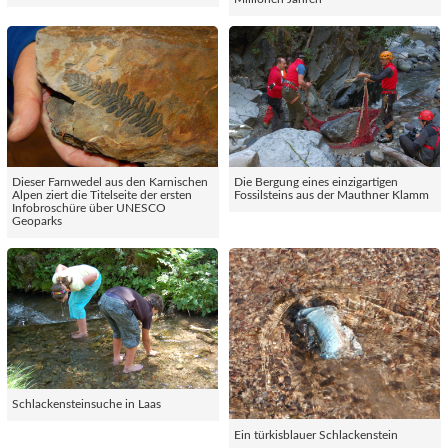
Dieser Farnwedel aus den Karnischen
Die Bergung eines einzigartigen
Alpen ziert die Titelseite der ersten
Fossilsteins aus der Mauthner Klamm
Infobroschüre über UNESCO
Geoparks
Schlackensteinsuche in Laas
Ein türkisblauer Schlackenstein