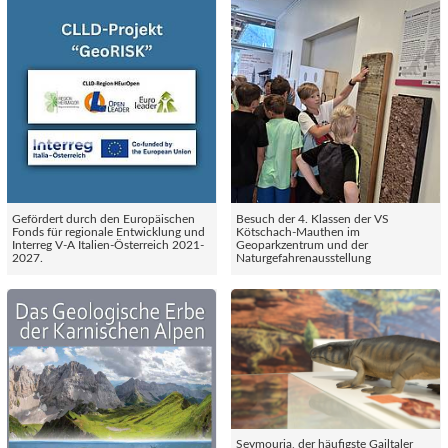
Gefördert durch den Europäischen
Besuch der 4. Klassen der VS
Fonds für regionale Entwicklung und
Kötschach-Mauthen im
Interreg V-A Italien-Österreich 2021-
Geoparkzentrum und der
2027.
Naturgefahrenausstellung
Seymouria, der häufigste Gailtaler