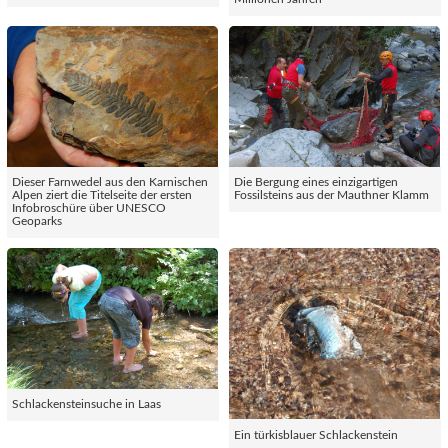
Dieser Farnwedel aus den Karnischen
Die Bergung eines einzigartigen
Alpen ziert die Titelseite der ersten
Fossilsteins aus der Mauthner Klamm
Infobroschüre über UNESCO
Geoparks
Schlackensteinsuche in Laas
Ein türkisblauer Schlackenstein