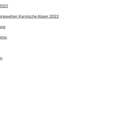
 2025
ergwelten Karnische Alpen 2022
ung
otos
um