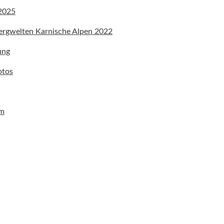
 2025
ergwelten Karnische Alpen 2022
ung
otos
um