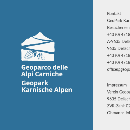
Kontakt
GeoPark Kar
Besucherzen
+43 (0) 4718
A-9635 Della
9635 Dellach
+43 (0) 4718
+43 (0) 4718
office@geopa
Impressum
Verein Geopa
9635 Dellach
ZVR-Zahl: 0
Obmann: Joh