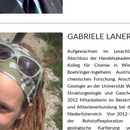
GABRIELE LANE
Aufgewachsen im Lesachta
Abschluss der Handelsakadem
Kolleg für Chemie in Wien
Boehringer-Ingelheim Aust
chemischen Forschung. Ansch
Geologie an der Universität 
Strukturgeologie und Geoc
2012 Mitarbeiterin im Bereic
und Altlastenerkundung be
Niederösterreich.
Von 2012 b
der Rohstoffexploratio
geologische Kartierung