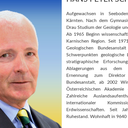
Aufgewachsen in Seeboden 
Kärnten. Nach dem Gymnasiu
Drau Studium der Geologie und
Ab 1965 Beginn wissenschaftl
Karnischen Region. Seit 197
Geologischen Bundesansta
Schwerpunkten geologische
stratigraphische Erforschu
Ablagerungen aus dem P
Ernennung zum Direktor
Bundesanstalt, ab 2002 Wirk
Österreichischen Akademie 
Zahlreiche Auslandsaufent
internationaler Kommi
Erdwissenschaften. Seit J
Ruhestand. Wohnhaft in 9640