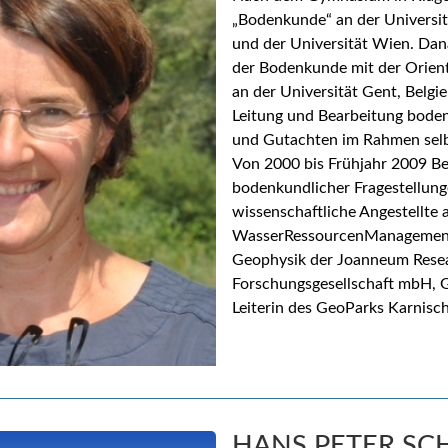
„Bodenkunde“ an der Universit
und der Universität Wien. Da
der Bodenkunde mit der Orien
an der Universität Gent, Belgi
Leitung und Bearbeitung boden
und Gutachten im Rahmen selbs
Von 2000 bis Frühjahr 2009 B
bodenkundlicher Fragestellung
wissenschaftliche Angestellte a
WasserRessourcenManagement
Geophysik der Joanneum Rese
Forschungsgesellschaft mbH, G
Leiterin des GeoParks Karnisc
HANS PETER S