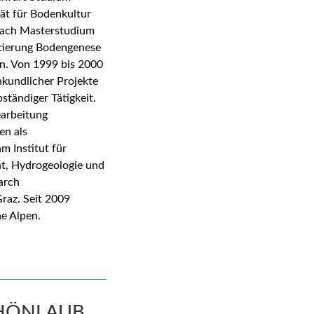
ät für Bodenkultur
nach Masterstudium
tierung Bodengenese
en. Von 1999 bis 2000
kundlicher Projekte
tändiger Tätigkeit.
earbeitung
en als
m Institut für
, Hydrogeologie und
arch
raz. Seit 2009
he Alpen.
CHÖNLAUB