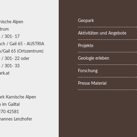
Geopark
nische Alpen
trum
Aktivitäten und Angebote
 / 301- 17
ch / Gail 65 - AUSTRIA
Projekte
/Gail 65 (Ortszentrum)
Geologie erleben
 / 301- 22 oder
 / 301- 33
Forschung
rk.at
Presse Material
rk Karnische Alpen
 im Gailtal
270 42581
annes Lenzhofer