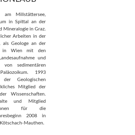
am Millstättersee,
m in Spittal an der
 Mineralogie in Graz.
icher Arbeiten in der
1 als Geologe an der
lt in Wien mit den
 Landesaufnahme und
ng von sedimentären
aläozoikum. 1993
 der Geologischen
liches Mitglied der
der Wissenschaften.
halte und Mitglied
ssionen für die
ahresbeginn 2008 in
 Kötschach-Mauthen.