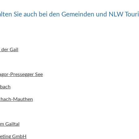
alten Sie auch bei den Gemeinden und NLW Tour
 der Gail
gor-Pressegger See
hbach
chach-Mauthen
m Gailtal
keting GmbH