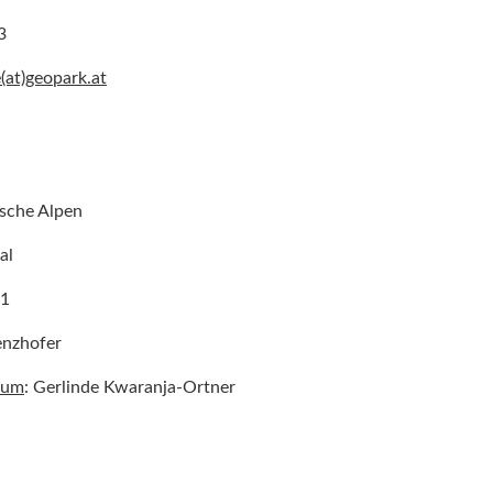
3
e(at)geopark.at
sche Alpen
al
81
enzhofer
rum
: Gerlinde Kwaranja-Ortner