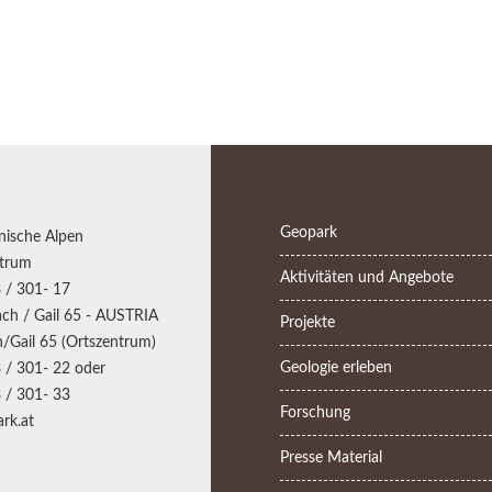
Geopark
nische Alpen
trum
Aktivitäten und Angebote
 / 301- 17
ch / Gail 65 - AUSTRIA
Projekte
/Gail 65 (Ortszentrum)
Geologie erleben
 / 301- 22 oder
 / 301- 33
Forschung
rk.at
Presse Material