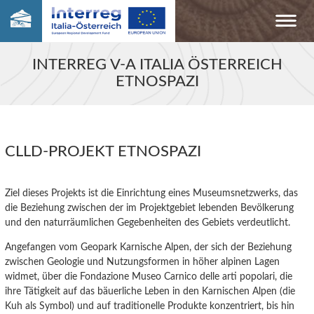
INTERREG V-A ITALIA ÖSTERREICH
ETNOSPAZI
CLLD-PROJEKT ETNOSPAZI
Ziel dieses Projekts ist die Einrichtung eines Museumsnetzwerks, das
die
Beziehung zwischen der im Projektgebiet lebenden Bevölkerung
und den naturräumlichen Gegebenheiten des
Gebiet
s verdeutlicht.
Angefangen vom Geopark Karnische Alpen, der sich der Beziehung
zwischen Geologie
und
Nutzungs
formen
in höher alpinen
Lagen
widmet, über die Fondazione Museo Carnico delle arti popolari, die
ihre Tätigkeit auf das bäuerliche Leben in den Karnischen Alpen (die
Kuh als Symbol) und auf traditionelle Produkte
konzentriert,
bis
hin