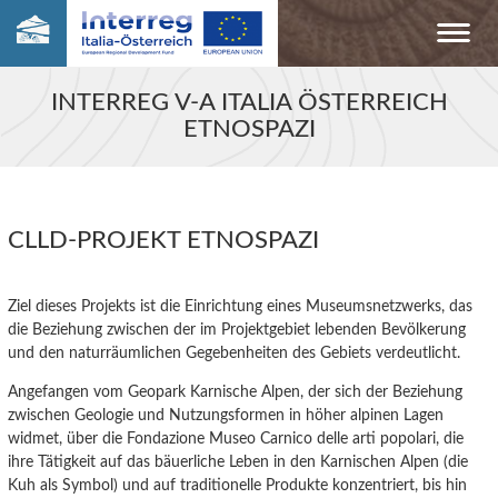
INTERREG V-A ITALIA ÖSTERREICH
ETNOSPAZI
CLLD-PROJEKT ETNOSPAZI
Ziel dieses Projekts ist die Einrichtung eines Museumsnetzwerks, das
die
Beziehung zwischen der im Projektgebiet lebenden Bevölkerung
und den naturräumlichen Gegebenheiten des
Gebiet
s verdeutlicht.
Angefangen vom Geopark Karnische Alpen, der sich der Beziehung
zwischen Geologie
und
Nutzungs
formen
in höher alpinen
Lagen
widmet, über die Fondazione Museo Carnico delle arti popolari, die
ihre Tätigkeit auf das bäuerliche Leben in den Karnischen Alpen (die
Kuh als Symbol) und auf traditionelle Produkte
konzentriert,
bis
hin