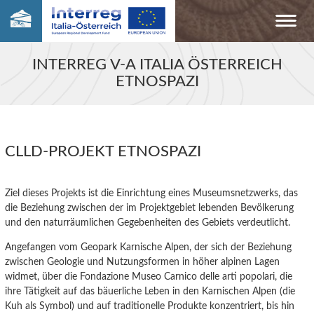
INTERREG V-A ITALIA ÖSTERREICH
ETNOSPAZI
CLLD-PROJEKT ETNOSPAZI
Ziel dieses Projekts ist die Einrichtung eines Museumsnetzwerks, das
die
Beziehung zwischen der im Projektgebiet lebenden Bevölkerung
und den naturräumlichen Gegebenheiten des
Gebiet
s verdeutlicht.
Angefangen vom Geopark Karnische Alpen, der sich der Beziehung
zwischen Geologie
und
Nutzungs
formen
in höher alpinen
Lagen
widmet, über die Fondazione Museo Carnico delle arti popolari, die
ihre Tätigkeit auf das bäuerliche Leben in den Karnischen Alpen (die
Kuh als Symbol) und auf traditionelle Produkte
konzentriert,
bis
hin