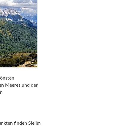
hönsten
gen Meeres und der
en
unkten finden Sie im