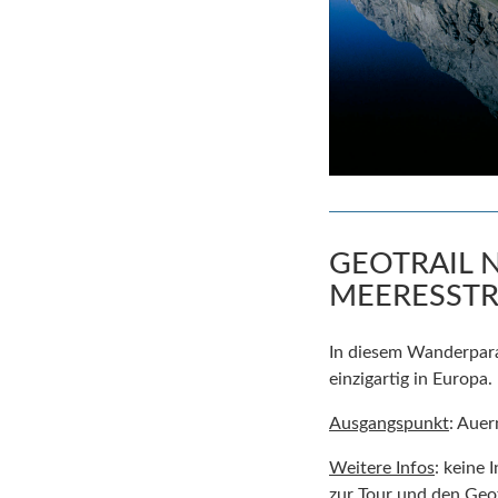
GEOTRAIL 
MEERESST
In diesem Wanderparad
einzigartig in Europa.
Ausgangspunkt
: Auer
Weitere Infos
: keine 
zur Tour und den Geot