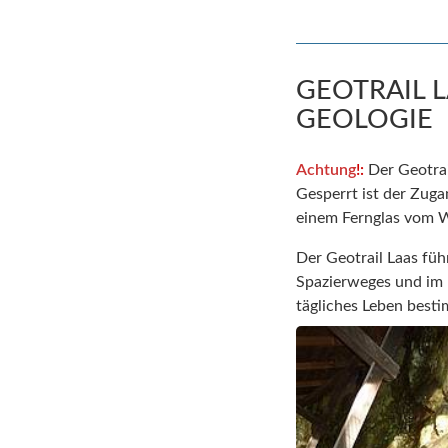
GEOTRAIL 
GEOLOGIE
Achtung
!:
Der Geotrai
Gesperrt ist der Zug
einem Fernglas vom W
Der Geotrail Laas füh
Spazierweges und im 
tägliches Leben best