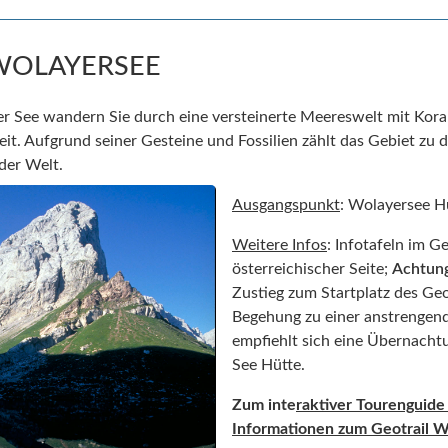
WOLAYERSEE
 See wandern Sie durch eine versteinerte Meereswelt mit Korall
eit. Aufgrund seiner Gesteine und Fossilien zählt das Gebiet zu 
der Welt.
Ausgangspunkt
: Wolayersee H
Weitere Infos
: Infotafeln im G
österreichischer Seite;
Achtun
Zustieg zum Startplatz des Geo
Begehung zu einer anstrengend
empfiehlt sich eine Übernacht
See Hütte.
Zum inte
raktiver Tourenguide
Informationen zum Geotrail 