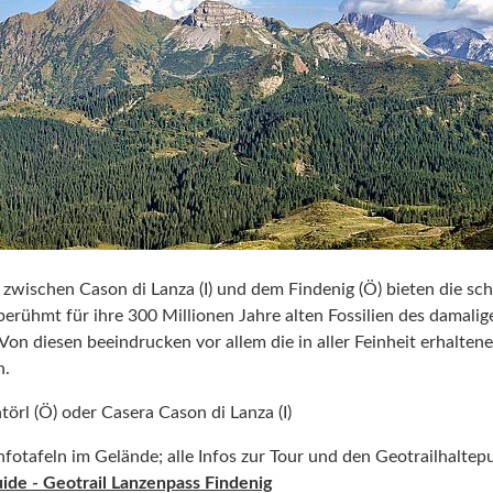
zwischen Cason di Lanza (I) und dem Findenig (Ö) bieten die sc
erühmt für ihre 300 Millionen Jahre alten Fossilien des damali
on diesen beeindrucken vor allem die in aller Feinheit erhalten
n.
ntörl (Ö) oder Casera Cason di Lanza (I)
Infotafeln im Gelände; alle Infos zur Tour und den Geotrailhaltep
uide
- Geotrail Lanzenpass Findenig