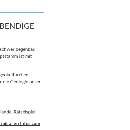
EBENDIGE
 schwer begehbar.
uptstamm ist mit
geokulturellen
r die Geologie unser
elände, Rätselspiel
mit allen Infos zum