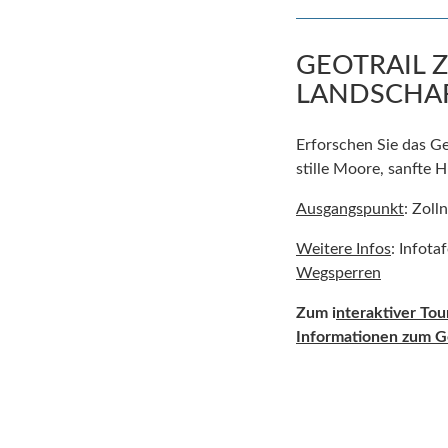
GEOTRAIL 
LANDSCHA
Erforschen Sie das Geh
stille Moore, sanfte 
Ausgangspunkt
: Zoll
Weitere Infos
: Infota
Wegsperren
Zum i
nteraktiver To
Informationen zum Ge