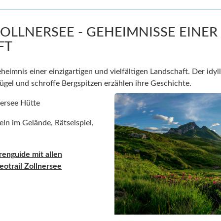
ZOLLNERSEE - GEHEIMNISSE EINER
FT
eimnis einer einzigartigen und vielfältigen Landschaft. Der idyll
Hügel und schroffe Bergspitzen erzählen ihre Geschichte.
nersee Hütte
feln im Gelände, Rätselspiel,
urenguide
mit allen
otrail Zollner
see