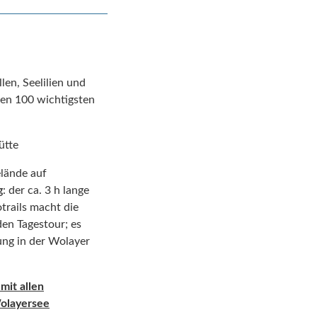
en, Seelilien und
den 100 wichtigsten
ütte
elände auf
g
: der ca. 3 h lange
trails macht die
en Tagestour; es
ung in der Wolayer
mit allen
Wolayersee