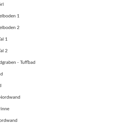
örl
elboden 1
elboden 2
al 1
al 2
dgraben - Tuffbad
nd
d
g Nordwand
rinne
Nordwand