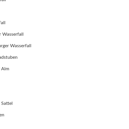
all
r Wasserfall
rger Wasserfall
adstuben
r Alm
 Sattel
en