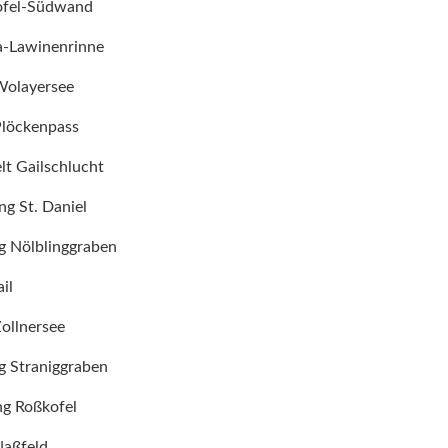
kofel-Südwand
ta-Lawinenrinne
Wolayersee
Plöckenpass
lt Gailschlucht
ng St. Daniel
g Nölblinggraben
ail
ollnersee
g Straniggraben
ng Roßkofel
Naßfeld