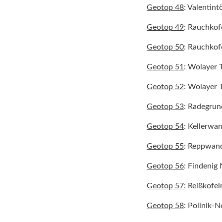
Geotop 48
: Valentint
Geotop 49
: Rauchkof
Geotop 50
: Rauchkof
Geotop 51
: Wolayer T
Geotop 52
: Wolayer T
Geotop 53
: Radegrun
Geotop 54
: Kellerwa
Geotop 55
: Reppwan
Geotop 56
: Findeni
Geotop 57
: Reißkofel
Geotop 58
: Polinik-