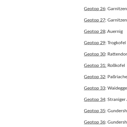
Geotop 26
: Garnitze
Geotop 27
: Garnitze
Geotop 28
: Auernig
Geotop 29
: Trogkofel
Geotop 30
: Rattendo
Geotop 31:
Roßkofel
Geotop 32
: Paßriach
Geotop 33
: Waidegg
Geotop 34
: Straniger
Geotop 35
: Gunders
Geotop 36
: Gunders