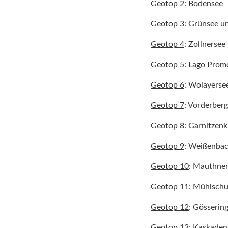
Geotop 2
: Bodensee
Geotop 3
: Grünsee u
Geotop 4
: Zollnersee
Geotop 5
: Lago Prom
Geotop 6
: Wolayerse
Geotop 7
: Vorderber
Geotop 8:
Garnitzen
Geotop 9
: Weißenba
Geotop 10
: Mauthne
Geotop 11
: Mühlschu
Geotop 12
: Gösserin
Geotop 13
: Kaskadenf