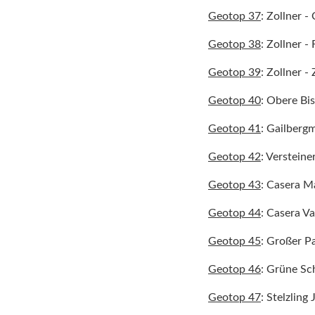
Geotop 37
: Zollner -
Geotop 38
: Zollner -
Geotop 39
: Zollner 
Geotop 40
: Obere Bi
Geotop 41
: Gailberg
Geotop 42
: Verstein
Geotop 43
: Casera M
Geotop 44
: Casera V
Geotop 45
: Großer Pa
Geotop 46
: Grüne Sc
Geotop 47
: Stelzling