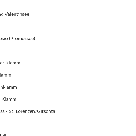
nd Valentinsee
osio (Promossee)
e
ger Klamm
klamm
chklamm
r Klamm
ss - St. Lorenzen/Gitschtal
g
all