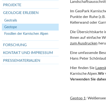
Landschaftsausschnit
PROJEKTE
Im GeoPark Karnische
GEOLOGIE ERLEBEN
Punkte der Ruhe (z.B. 
Geotrails
Kellerwand oder Garn
Geotope
Die Übersichtskarte i
Fossilien der Karnischen Alpen
Ihnen auf einfache We
zum Ausdrucken
heru
FORSCHUNG
KONTAKT UND IMPRESSUM
Eine umfassende Besc
Hans Peter Schönlau
PRESSEMATERIALIEN
Hier finden Sie
Lagesk
Karnische Alpen.
Wir 
Verwenden Sie daher 
Geotop 1
: Weißensee