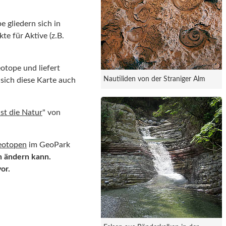
 gliedern sich in
te für Aktive (z.B.
eotope und liefert
Nautiliden von der Straniger Alm
sich diese Karte auch
st die Natur
" von
eotopen
im GeoPark
n ändern kann.
vor.