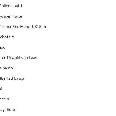
 Collendiaul 1
 Rösser Hütte
- Zollner See Höhe 1.813 m
schofalm
moor
erter Urwald von Laas
alpasso
albertad bassa
l
hneid
 Jagdhütte