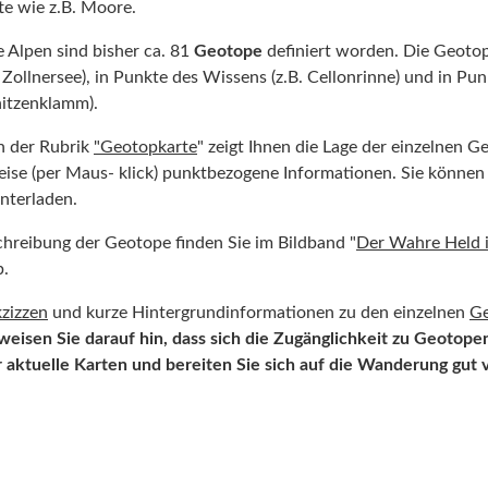
te wie z.B. Moore.
 Alpen sind bisher ca. 81
Geotope
definiert worden. Die Geotope
Zollnersee), in Punkte des Wissens (z.B. Cellonrinne) und in Punk
itzenklamm).
n der Rubrik
"
Geotopkarte
" zeigt Ihnen die Lage der einzelnen G
ise (per Maus- klick) punktbezogene Informationen. Sie können 
nterladen.
hreibung der Geotope finden Sie im Bildband "
Der Wahre Held i
b.
zizzen
und kurze Hintergrundinformationen zu den einzelnen
G
weisen Sie darauf hin, dass sich die Zugänglichkeit zu Geotope
aktuelle Karten und bereiten Sie sich auf die Wanderung gut 