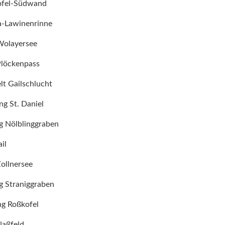
kofel-Südwand
ta-Lawinenrinne
Wolayersee
Plöckenpass
lt Gailschlucht
ng St. Daniel
g Nölblinggraben
ail
ollnersee
g Straniggraben
ng Roßkofel
Naßfeld