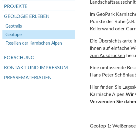
Landschaftsausschnit
PROJEKTE
Im GeoPark Karnische
GEOLOGIE ERLEBEN
Punkte der Ruhe (z.B. 
Geotrails
Kellerwand oder Garn
Geotope
Die Übersichtskarte i
Fossilien der Karnischen Alpen
Ihnen auf einfache We
zum Ausdrucken
heru
FORSCHUNG
KONTAKT UND IMPRESSUM
Eine umfassende Besc
Hans Peter Schönlau
PRESSEMATERIALIEN
Hier finden Sie
Lagesk
Karnische Alpen.
Wir 
Verwenden Sie daher 
Geotop 1
: Weißensee