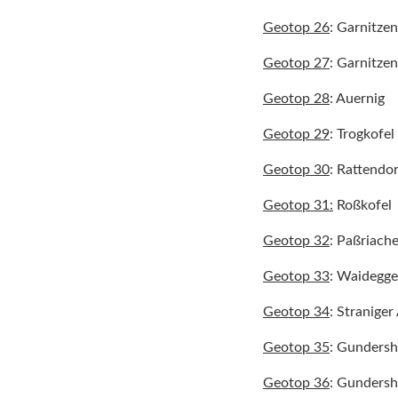
Geotop 26
: Garnitze
Geotop 27
: Garnitze
Geotop 28
: Auernig
Geotop 29
: Trogkofel
Geotop 30
: Rattendo
Geotop 31:
Roßkofel
Geotop 32
: Paßriach
Geotop 33
: Waidegg
Geotop 34
: Straniger
Geotop 35
: Gunders
Geotop 36
: Gunders