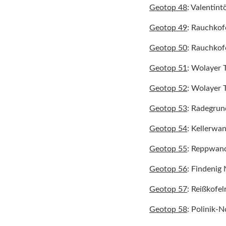
Geotop 48
: Valentint
Geotop 49
: Rauchkof
Geotop 50
: Rauchkof
Geotop 51
: Wolayer T
Geotop 52
: Wolayer T
Geotop 53
: Radegrun
Geotop 54
: Kellerwa
Geotop 55
: Reppwan
Geotop 56
: Findeni
Geotop 57
: Reißkofel
Geotop 58
: Polinik-