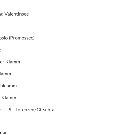
nd Valentinsee
osio (Promossee)
e
ger Klamm
klamm
chklamm
r Klamm
ss - St. Lorenzen/Gitschtal
g
all