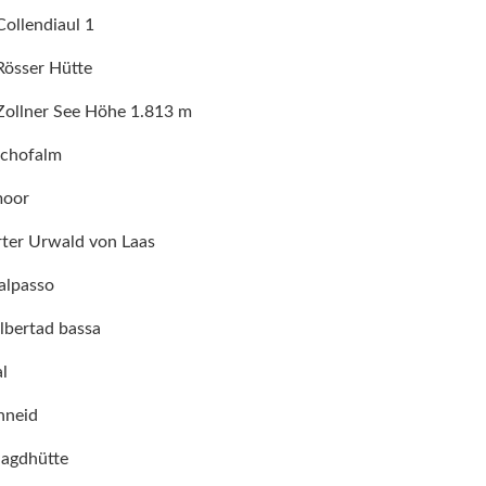
 Collendiaul 1
 Rösser Hütte
- Zollner See Höhe 1.813 m
schofalm
moor
erter Urwald von Laas
alpasso
albertad bassa
l
hneid
 Jagdhütte