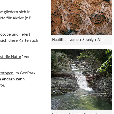
 gliedern sich in
te für Aktive (z.B.
eotope und liefert
Nautiliden von der Straniger Alm
sich diese Karte auch
st die Natur
" von
eotopen
im GeoPark
n ändern kann.
vor.