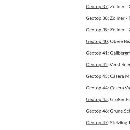
Geotop 37
: Zollner -
Geotop 38
: Zollner -
Geotop 39
: Zollner 
Geotop 40
: Obere Bi
Geotop 41
: Gailberg
Geotop 42
: Verstein
Geotop 43
: Casera M
Geotop 44
: Casera V
Geotop 45
: Großer Pa
Geotop 46
: Grüne Sc
Geotop 47
: Stelzling