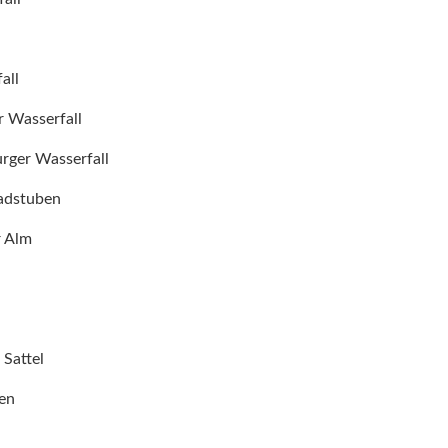
all
r Wasserfall
rger Wasserfall
adstuben
r Alm
 Sattel
en