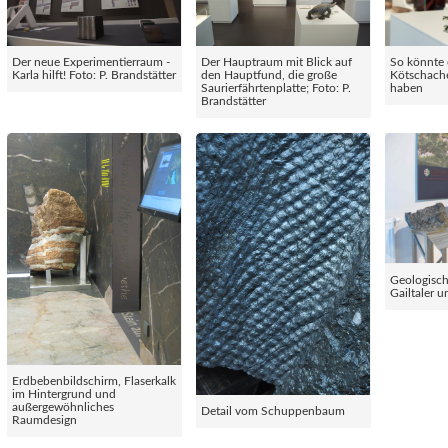
Der neue Experimentierraum -
Der Hauptraum mit Blick auf
So könnte 
Karla hilft! Foto: P. Brandstätter
den Hauptfund, die große
Kötschach
Saurierfährtenplatte; Foto: P.
haben
Brandstätter
Geologisc
Gailtaler 
Erdbebenbildschirm, Flaserkalk
im Hintergrund und
außergewöhnliches
Detail vom Schuppenbaum
Raumdesign