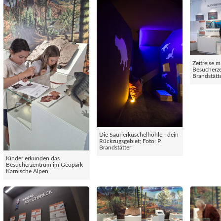
Zeitreise m
Besucherze
Brandstätt
Die Saurierkuschelhöhle - dein
Rückzugsgebiet; Foto: P.
Brandstätter
Kinder erkunden das
Besucherzentrum im Geopark
Karnische Alpen