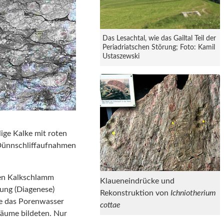
Das Lesachtal, wie das Gailtal Teil der
Periadriatschen Störung; Foto: Kamil
Ustaszewski
ige Kalke mit roten
 Dünnschliffaufnahmen
chen Kalkschlamm
Klaueneindrücke und
dung (Diagenese)
Rekonstruktion von
Ichniotherium
de das Porenwasser
cottae
Säume bildeten. Nur