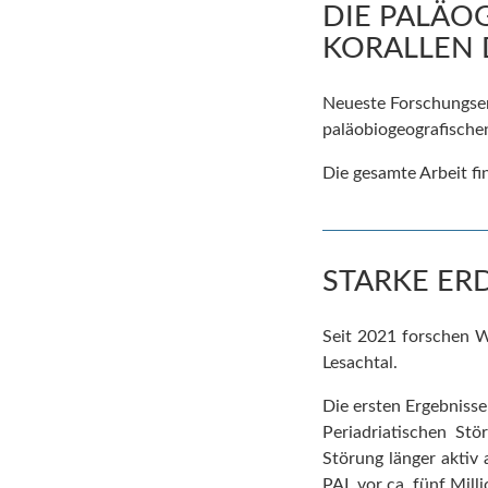
DIE PALÄO
KORALLEN 
Neueste Forschungser
paläobiogeografischen
Die gesamte Arbeit f
STARKE ERD
Seit 2021 forschen W
Lesachtal.
Die ersten Ergebniss
Periadriatischen St
Störung länger aktiv
PAL vor ca. fünf Mill