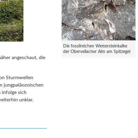
Die fossilreichen Wettersteinkalke
der Obervellacher Alm am Spitzegel
näher angeschaut, die
 von Sturmwellen
en jungpaläozoischen
infolge sich
eiterhin unklar.