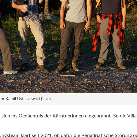
 Kamil Ustaszewski (2.v.l)
sich ins Gedächtnis der KärntnerInnen eingebrannt. So die Vil
ngsteam klärt seit 2021, ob dafür die Periadriatische Störung o