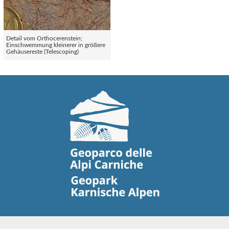
Detail vom Orthocerenstein;
Einschwemmung kleinerer in größere
Gehäusereste (Telescoping)