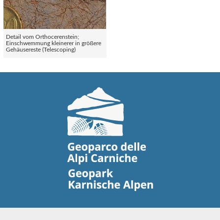
Detail vom Orthocerenstein;
Einschwemmung kleinerer in größere
Gehäusereste (Telescoping)